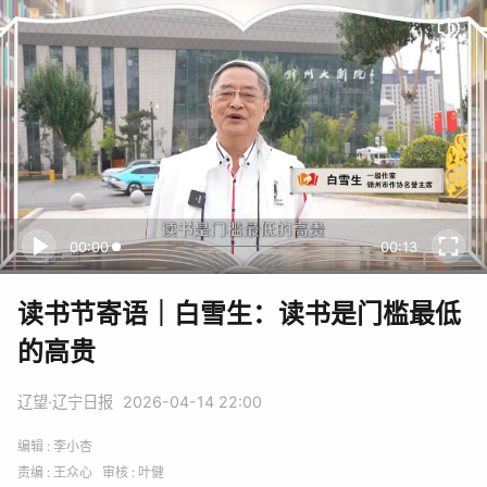
00:00
00:13
读书节寄语｜白雪生：读书是门槛最低
的高贵
辽望·辽宁日报
2026-04-14 22:00
编辑 : 李小杏
责编 : 王众心 审核 : 叶健