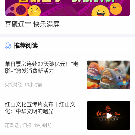
喜聚辽宁 快乐满屏
推荐阅读
单日票房连续‌27天‌破亿元！“电
影+”激发消费新活力
央视财经
10小时前
红山文化宣传片发布︱红山文
化：中华文明的曙光
辽望·辽宁日报
19小时前