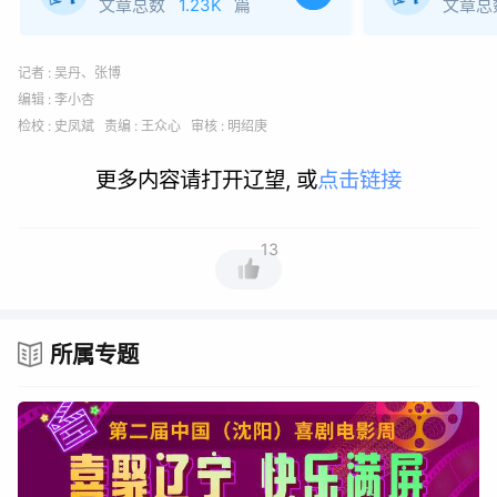
文章总数
1.23K
篇
文章总
记者 : 吴丹、张博
编辑 : 李小杏
检校 : 史凤斌 责编 : 王众心 审核 : 明绍庚
更多内容请打开辽望, 或
点击链接
13
所属专题