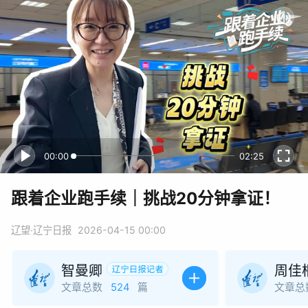
00:00
02:25
跟着企业跑手续｜挑战20分钟拿证！
辽望·辽宁日报
2026-04-15 00:00
智曼卿
周佳
文章总数
524
篇
文章总