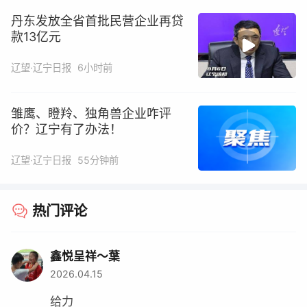
丹东发放全省首批民营企业再贷
款13亿元
辽望·辽宁日报
6小时前
雏鹰、瞪羚、独角兽企业咋评
价？辽宁有了办法！
辽望·辽宁日报
55分钟前
热门评论
鑫悦呈祥～葉
2026.04.15
给力