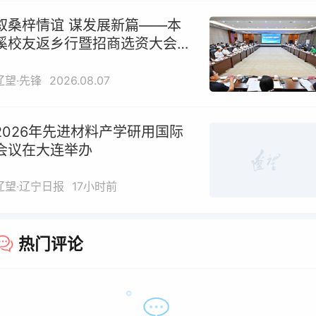
叙桑梓情谊 谋发展新篇——本
溪校友返乡行暨招商选资大会凝
聚奋进力量
辽望·先锋
2026.08.07
2026年先进材料产学研用国际
会议在大连举办
辽望·辽宁日报
17小时前
热门评论