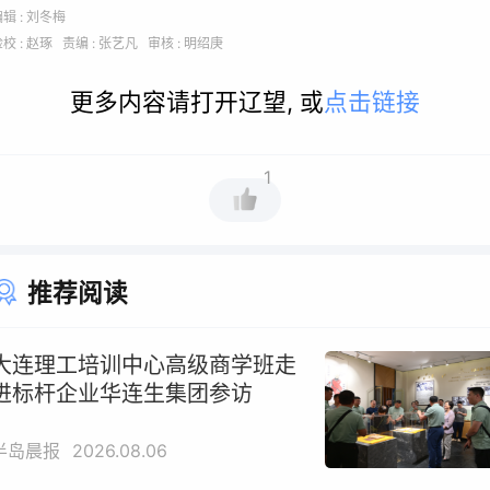
辑 : 刘冬梅
校 : 赵琢 责编 : 张艺凡 审核 : 明绍庚
更多内容请打开辽望, 或
点击链接
1
推荐阅读
大连理工培训中心高级商学班走
进标杆企业华连生集团参访
半岛晨报
2026.08.06