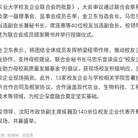
农业大学校友企业联合会的批复》，大会审议通过联合会章
及第一届理事会、监事会成员名单，金卫东当选会长，马忠
当选副会长兼秘书长，席连惠等40位校友当选副会长。校领
还为联合会成员颁发聘书并举行授旗仪式。
金卫东表示，将团结全体成员发挥桥梁纽带作用，推动校友
业协作，支持母校建设。联合会秘书长马忠乐宣读设立“校友
业助力母校高质量发展基金”的倡议，获现场校友积极响应，
家企业现场捐资。此外，13家校友企业与学校相关学院签署
术合作合同及框架协议，合作涵盖现代农业、生物科技、工
技术等领域，为校企深度融合奠定坚实基础。
校领导、沈阳市政协副主席侯巍及140余位校友企业代表齐
现场，共襄盛举。
记者 : 陈琳琳、高智勇