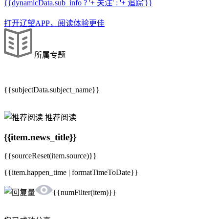
{{dynamicData.sub_info ? '+ 关注' : '+ 追踪'}}
打开辽望APP，阅读体验更佳
所属专题
{{subjectData.subject_name}}
推荐阅读
{{item.news_title}}
{{sourceReset(item.source)}}
{{item.happen_time | formatTimeToDate}}
{{numFilter(item)}}