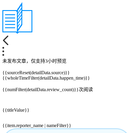
未发布文章，仅支持3小时预览
{{sourceReset(detailData.source)}}
{{wholeTimeFilter(detailData.happen_time)}}
{{numFilter(detailData.review_count)}}
次阅读
{{titleValue}}
{{item.reporter_name | nameFilter}}