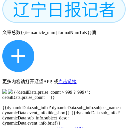
文章总数
{{item.article_num | formatNumToK}}
篇
更多内容请打开辽望APP, 或
点击链接
{{detailData.praise_count > 999 ? '999+' :
detailData.praise_count || ''}}
{{dynamicData.sub_info ? dynamicData.sub_info.subject_name :
dynamicData.event_info.title_short}}
{{dynamicData.sub_info ?
dynamicData.sub_info.subject_desc :
dynamicData.event_info.brief}}