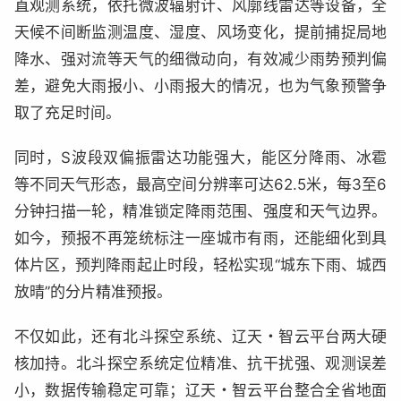
直观测系统，依托微波辐射计、风廓线雷达等设备，全
天候不间断监测温度、湿度、风场变化，提前捕捉局地
降水、强对流等天气的细微动向，有效减少雨势预判偏
差，避免大雨报小、小雨报大的情况，也为气象预警争
取了充足时间。
同时，S波段双偏振雷达功能强大，能区分降雨、冰雹
等不同天气形态，最高空间分辨率可达62.5米，每3至6
分钟扫描一轮，精准锁定降雨范围、强度和天气边界。
如今，预报不再笼统标注一座城市有雨，还能细化到具
体片区，预判降雨起止时段，轻松实现“城东下雨、城西
放晴”的分片精准预报。
不仅如此，还有北斗探空系统、辽天・智云平台两大硬
核加持。北斗探空系统定位精准、抗干扰强、观测误差
小，数据传输稳定可靠；辽天・智云平台整合全省地面