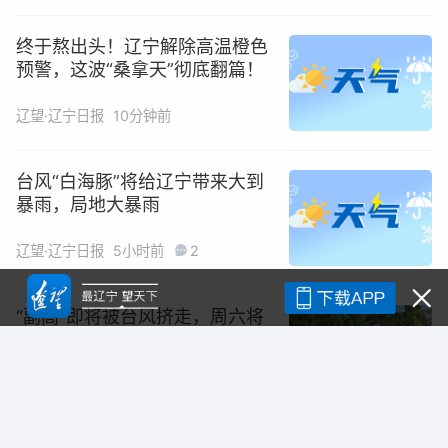
终于熬出头！辽宁解除高温橙色
预警，这波“桑拿天”彻底翻篇！
辽望·辽宁日报
10分钟前
台风“白海豚”将给辽宁带来大到
暴雨，局地大暴雨
辽望·辽宁日报
5小时前
2
“副高”即将被台风挤走，周六将
迎降雨降温（记者苏琳）
半岛晨报
23小时前