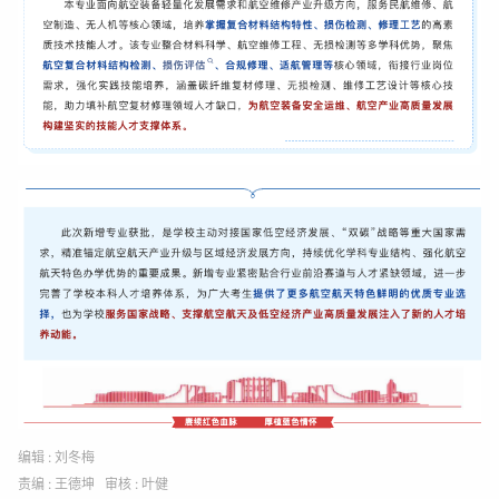
编辑 : 刘冬梅
责编 : 王德坤 审核 : 叶健