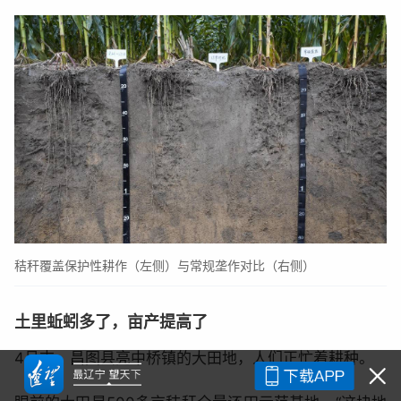
秸秆覆盖保护性耕作（左侧）与常规垄作对比（右侧）
土里蚯蚓多了，亩产提高了
4月末，昌图县亮中桥镇的大田地，人们正忙着耕种。