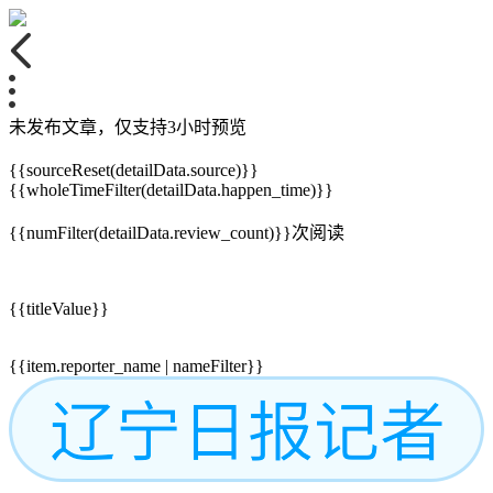
未发布文章，仅支持3小时预览
{{sourceReset(detailData.source)}}
{{wholeTimeFilter(detailData.happen_time)}}
{{numFilter(detailData.review_count)}}
次阅读
{{titleValue}}
{{item.reporter_name | nameFilter}}