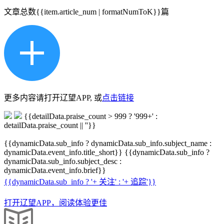
文章总数
{{item.article_num | formatNumToK}}
篇
更多内容请打开辽望APP, 或
点击链接
{{detailData.praise_count > 999 ? '999+' :
detailData.praise_count || ''}}
{{dynamicData.sub_info ? dynamicData.sub_info.subject_name :
dynamicData.event_info.title_short}}
{{dynamicData.sub_info ?
dynamicData.sub_info.subject_desc :
dynamicData.event_info.brief}}
{{dynamicData.sub_info ? '+ 关注' : '+ 追踪'}}
打开辽望APP，阅读体验更佳