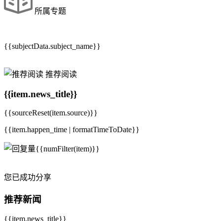
所属专题
{{subjectData.subject_name}}
推荐阅读
{{item.news_title}}
{{sourceReset(item.source)}}
{{item.happen_time | formatTimeToDate}}
{{numFilter(item)}}
您已成功分享
推荐新闻
{{item.news_title}}