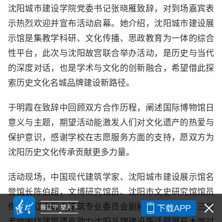
沈阳城市建设学院党委书记张晓雁致辞，对到场嘉宾表
示热烈欢迎并宣布活动启幕。她介绍，沈阳城市建设展
示馆是集教学科研、文化传播、思政教育为一体的综合
性平台，此次与沈阳故宫联合举办活动，是历史与当代
的深度对话，也是学术与文化的创新融合，希望借此探
索历史文化名城品牌建设新路径。
于明霞在致辞中回顾双方合作历程，阐述国际博物馆日
意义与主题，期望活动能激发人们对文化遗产的热爱与
保护意识，感谢学校在志愿服务方面的支持，愿双方为
沈阳历史文化传承贡献更多力量。
活动现场，中国现代建筑学家、沈阳城市建设展示馆名
誉馆长陈伯超，文博研究馆员、沈阳市文史研究馆馆员
佟悦，辽宁历史建筑专业委员会副秘书长杨子江，三位
老师围绕建筑遗产助力沈阳品牌建设等话题展开大咖对